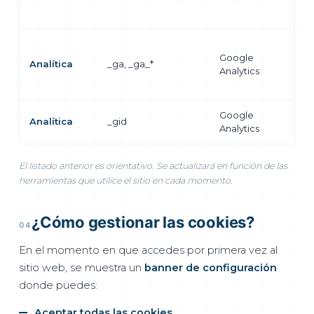
co
de
Aná
Google
es
Analítica
_ga, _ga_*
Analytics
uso
w
Google
Di
Analítica
_gid
Analytics
us
El listado anterior es orientativo. Se actualizará en función de las
herramientas que utilice el sitio en cada momento.
¿Cómo gestionar las cookies?
04
En el momento en que accedes por primera vez al
sitio web, se muestra un
banner de configuración
donde puedes:
Aceptar todas las cookies
.