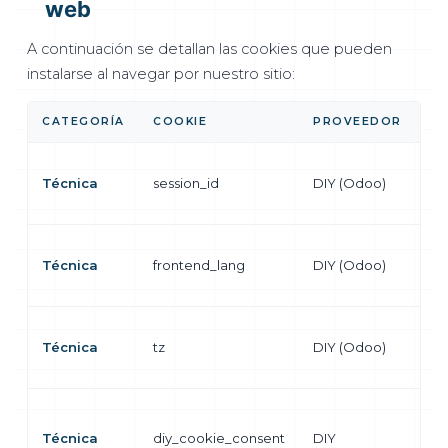
web
A continuación se detallan las cookies que pueden
instalarse al navegar por nuestro sitio:
CATEGORÍA
COOKIE
PROVEEDOR
FI
Ma
Técnica
session_id
DIY (Odoo)
se
us
Re
Técnica
frontend_lang
DIY (Odoo)
id
se
Re
Técnica
tz
DIY (Odoo)
zo
de
Re
pr
Técnica
diy_cookie_consent
DIY