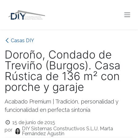
Ir al contenido
Casas DIY
Doroño, Condado de
Treviño (Burgos). Casa
Rústica de 136 m² con
porche y garaje
Acabado Premium | Tradición, personalidad y
funcionalidad en perfecta sintonía
15 de junio de 2015
DIY Sistemas Constructivos S.L.U, Marta
por
Fernández Agustín