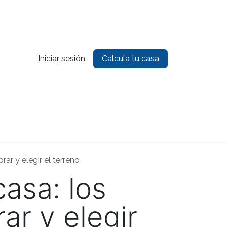
Iniciar sesión
Calcula tu casa
es
Contacto
ar y elegir el terreno
casa: los
ar y elegir