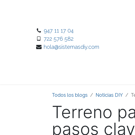
Ir al contenido
947 11 17 04
722 576 582
hola@sistemasdiy.com
Inicio
Nuest
Todos los blogs
Noticias DIY
T
Terreno pa
pasos clav