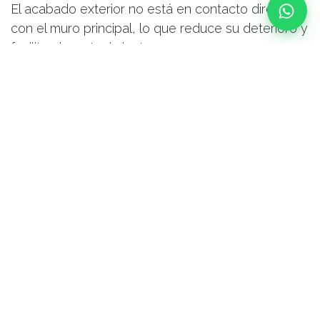
El acabado exterior no está en contacto directo
con el muro principal, lo que reduce su deterioro y
facilita el mantenimiento.
¿Por qué encaja tan bien en la
construcción industrializada?
La fachada ventilada es un sistema que
funciona
especialmente bien en la construcción
industrializada
, ya que:
Permite una
ejecución más precisa
Reduce errores habituales de obra tradicional
Mejora el control de calidad
Se integra perfectamente en proyectos
planificados desde el inicio
Cuando el diseño y la ejecución están bien