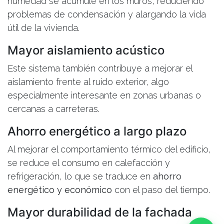
humedad se acumule en los muros, reduciendo
problemas de condensación y alargando la vida
útil de la vivienda.
Mayor aislamiento acústico
EMPIEZA POR AQUÍ
Este sistema también contribuye a mejorar el
aislamiento frente al ruido exterior, algo
especialmente interesante en zonas urbanas o
cercanas a carreteras.
CALCULA TU PRESUPUESTO
En 2 minutos · sin compromiso
Ahorro energético a largo plazo
Al mejorar el comportamiento térmico del edificio,
se reduce el consumo en calefacción y
Hablar con un asesor
refrigeración, lo que se traduce en
ahorro
Para revisar tu presupuesto y avanzar con tu proyecto
energético y económico
con el paso del tiempo.
722 576 582
Mayor durabilidad de la fachada