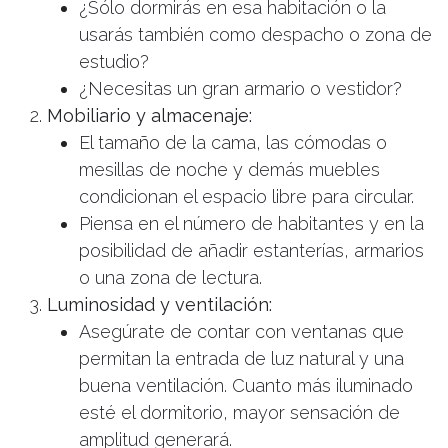
¿Sólo dormirás en esa habitación o la
usarás también como despacho o zona de
estudio?
¿Necesitas un gran armario o vestidor?
Mobiliario y almacenaje:
El tamaño de la cama, las cómodas o
EMPIEZA POR AQUÍ
mesillas de noche y demás muebles
condicionan el espacio libre para circular.
Piensa en el número de habitantes y en la
posibilidad de añadir estanterías, armarios
o una zona de lectura.
CALCULA TU PRESUPUESTO
Luminosidad y ventilación:
En 2 minutos · sin compromiso
Asegúrate de contar con ventanas que
permitan la entrada de luz natural y una
buena ventilación. Cuanto más iluminado
Hablar con un asesor
esté el dormitorio, mayor sensación de
Para revisar tu presupuesto y avanzar con tu proyecto
amplitud generará.