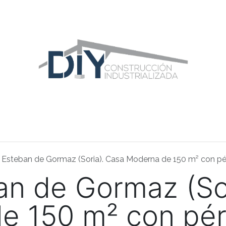
ras Construcciones
Equipo DIY
Blog
Área Distribuidor
 Esteban de Gormaz (Soria). Casa Moderna de 150 m² con pé
an de Gormaz (So
e 150 m² con pér