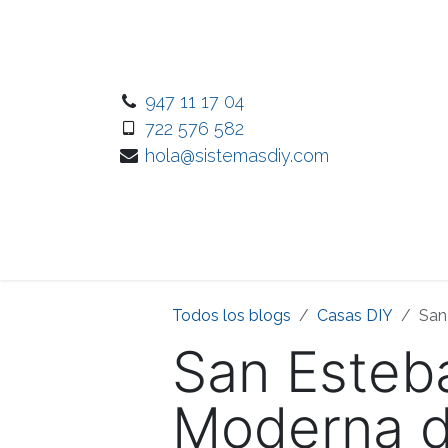
Ir al contenido
947 11 17 04
722 576 582
hola@sistemasdiy.com
Inicio
Nuest
Todos los blogs
Casas DIY
San
San Esteb
Moderna d