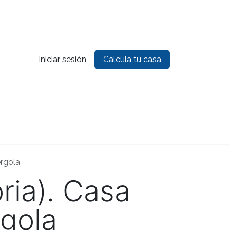
Iniciar sesión
Calcula tu casa
es
Contacto
rgola
ria). Casa
gola