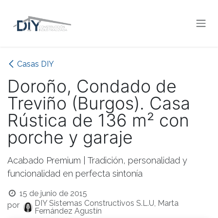
Ir al contenido
Casas DIY
Doroño, Condado de
Treviño (Burgos). Casa
Rústica de 136 m² con
porche y garaje
Acabado Premium | Tradición, personalidad y
funcionalidad en perfecta sintonía
15 de junio de 2015
DIY Sistemas Constructivos S.L.U, Marta
por
Fernández Agustín