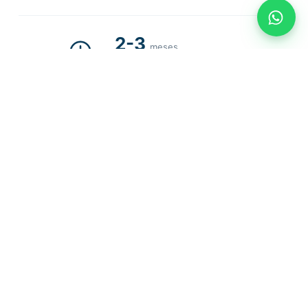
2-3
meses
03
TIEMPO DE EJECUCIÓN
Gracias a la
construcción industrializada
y a las
estructuras metálicas prefabricadas, reducimos los
tiempos de obra asegurando calidad constante
en cada detalle.
AA
04
EFICIENCIA ENERGÉTICA
Calificación
AA
:
A de aislamiento
para mantener
la temperatura ideal y
A de sistema de
calefacción
mediante
aerotermia y suelo
radiante
frío-calor, garantizando confort estable y
bajo consumo todo el año.