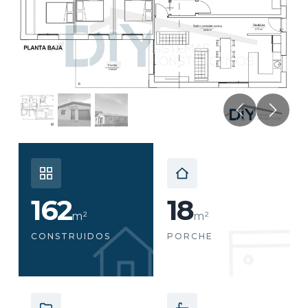
Anterior
Sigui
162
18
m²
m²
CONSTRUIDOS
PORCHE