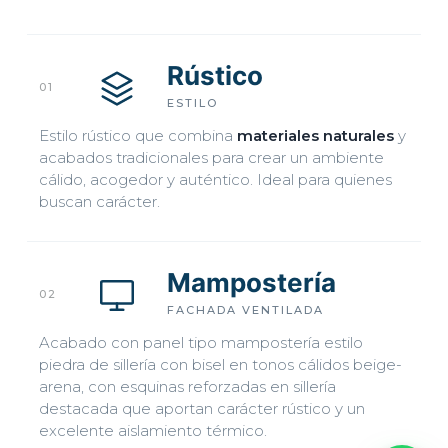
Rústico
01
ESTILO
EMPIEZA POR AQUÍ
Estilo rústico que combina
materiales naturales
y
acabados tradicionales para crear un ambiente
cálido, acogedor y auténtico. Ideal para quienes
buscan carácter.
CALCULA TU PRESUPUESTO
En 2 minutos · sin compromiso
Mampostería
02
FACHADA VENTILADA
Acabado con panel tipo mampostería estilo
Hablar con un asesor
piedra de sillería con bisel en tonos cálidos beige-
Para revisar tu presupuesto y avanzar con tu proyecto
arena, con esquinas reforzadas en sillería
destacada que aportan carácter rústico y un
722 576 582
excelente aislamiento térmico.