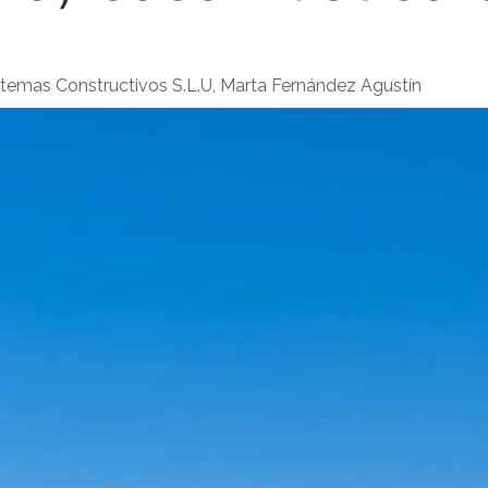
stemas Constructivos S.L.U, Marta Fernández Agustín