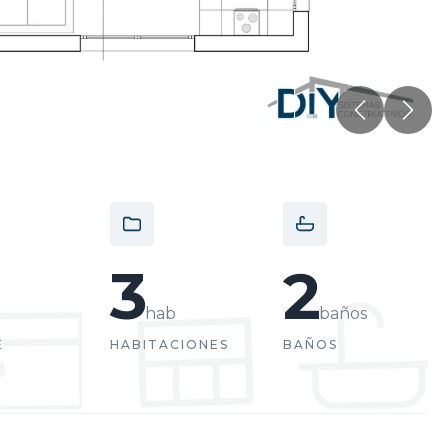
Anterior
Sigu
3
2
²
hab
baños
E
HABITACIONES
BAÑOS