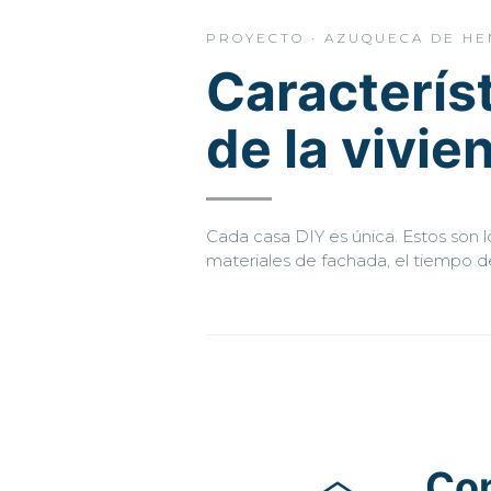
PROYECTO · AZUQUECA DE HE
Caracterís
de la vivie
Cada casa DIY es única. Estos son lo
materiales de fachada, el tiempo de
Co