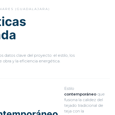
NARES (GUADALAJARA)
ticas
nda
s datos clave del proyecto: el estilo, los
 obra y la eficiencia energética.
Estilo
contemporáneo
que
fusiona la calidez del
tejado tradicional de
ntemporáneo
teja con la