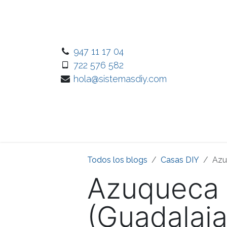
Ir al contenido
947 11 17 04
722 576 582
hola@sistemasdiy.com
Inicio
Nuest
Todos los blogs
Casas DIY
Azu
Azuqueca 
(Guadalaja