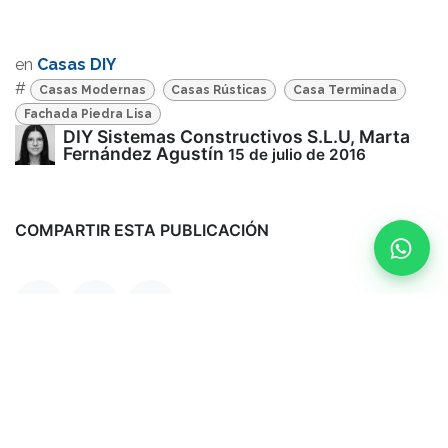
CALCULA TU PRESUPUESTO
En 2 minutos · sin compromiso
en
Casas DIY
#
Casas Modernas
Casas Rústicas
Casa Terminada
Fachada Piedra Lisa
Hablar con un asesor
DIY Sistemas Constructivos S.L.U, Marta
Para revisar tu presupuesto y avanzar con tu proyecto
Fernández Agustín
15 de julio de 2016
722 576 582
COMPARTIR ESTA PUBLICACIÓN
ETIQUETAS