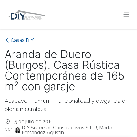
Ir al contenido
Casas DIY
Aranda de Duero
(Burgos). Casa Rústica
Contemporánea de 165
m² con garaje
Acabado Premium | Funcionalidad y elegancia en
plena naturaleza
15 de julio de 2016
DIY Sistemas Constructivos S.L.U, Marta
por
Fernández Agustín